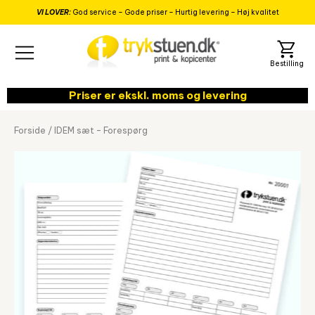
VI LOVER:
God service – Gode priser – Hurtig levering – Høj kvalitet
Priser er ekskl. moms og levering
Forside
/
IDEM sæt – Forespørg