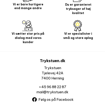
Vi er bare hurtigere
Du er garanteret
end mange andre
tryksager af høj
kvalitet
Vi sætter stor pris på
Vi er specialister i
dialog med vores
små og store oplag
kunder
Trykstuen.dk
Trykstuen
Tjelevej 42A
7400 Herning
+45 96 88 22 87
mail@trykstuen.dk
Følg os på Facebook