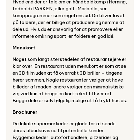
Hvad end der er tale om en håndboldkamp i Herning,
fodbold i PARKEN, eller golf i Marbella, ser
kampprogrammer som regel ens ud. De bliver lavet
på foldere, der er billige at producere og nemme at
dele ud. Hvis du er ansvarlig for at promovere eller
informere omkring sport, er foldere en god idé.
Menukort
Noget som langt størstedelen af restaurantejere er
klar over. En restaurant uden menukort er som at se
en 3D film uden at få overrakt 3D briller – tingene
hører sammen. Nogle restauranter vælger at have
billeder af maden, andre vælger den minimalistiske
vej ved kun at bruge en kort tekst til hver ret.
Begge dele er selvfølgelig mulige at få trykt hos os.
Brochurer
De lokale supermarkeder er glade for at sende
deres tilbudsavis ud til potentielle kunder.
Byggemarkeder, autoforhandlere, pizzeriaer og