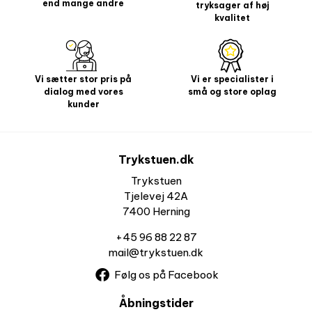
end mange andre
tryksager af høj
kvalitet
Vi sætter stor pris på
Vi er specialister i
dialog med vores
små og store oplag
kunder
Trykstuen.dk
Trykstuen
Tjelevej 42A
7400 Herning
+45 96 88 22 87
mail@trykstuen.dk
Følg os på Facebook
Åbningstider