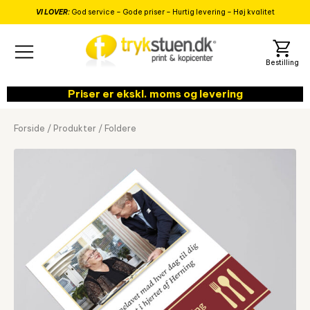
VI LOVER:
God service – Gode priser – Hurtig levering – Høj kvalitet
Priser er ekskl. moms og levering
Forside
/
Produkter
/
Foldere